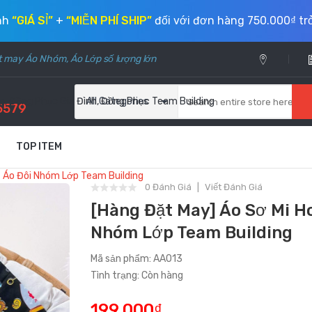
ính
“GIÁ SỈ”
+
“MIỄN PHÍ SHIP”
đối với đơn hàng 750.000₫ trở
ặt may Áo Nhóm, Áo Lớp số lượng lớn
, Đồng Phục Gia Đình, Đồng Phục Team Building
All Categories
5579
TOP ITEM
- Áo Đôi Nhóm Lớp Team Building
0 Đánh Giá
Viết Đánh Giá
[Hàng Đặt May] Áo Sơ Mi Ho
Nhóm Lớp Team Building
Mã sản phẩm: AA013
Tình trạng: Còn hàng
199.000₫