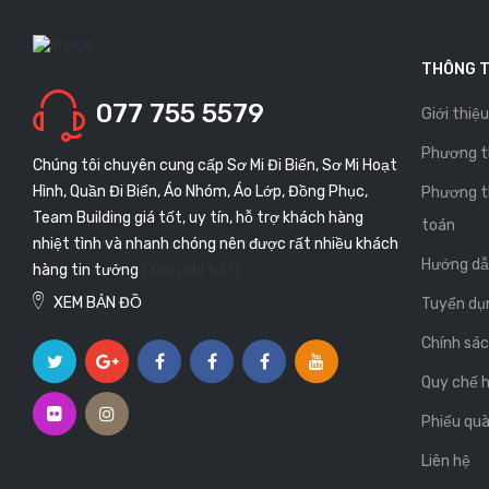
THÔNG T
077 755 5579
Giới thiệu
Phương t
Chúng tôi chuyên cung cấp Sơ Mi Đi Biển, Sơ Mi Hoạt
Hình, Quần Đi Biển, Áo Nhóm, Áo Lớp, Đồng Phục,
Phương t
Team Building giá tốt, uy tín, hỗ trợ khách hàng
toán
nhiệt tình và nhanh chóng nên được rất nhiều khách
Hướng dẫ
hàng tin tưởng
(Xem chi tiết)
XEM BẢN ĐỒ
Tuyển dụ
Chính sá
Quy chế 
Phiếu quà
Liên hệ