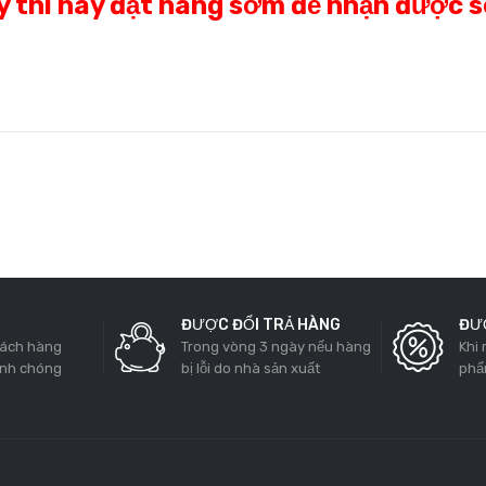
y thì hãy đặt hàng sớm để nhận được 
ĐƯỢC ĐỔI TRẢ HÀNG
ĐƯỢ
hách hàng
Trong vòng 3 ngày nếu hàng
Khi
anh chóng
bị lỗi do nhà sản xuất
phẩ