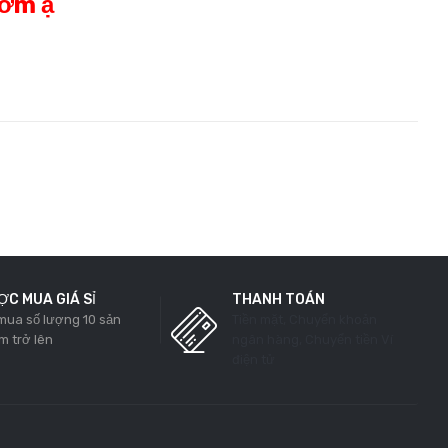
sớm ạ
C MUA GIÁ SỈ
THANH TOÁN
 mua số lượng 10 sản
Tiền mặt, Chuyển khoản
m trở lên
ngân hàng, Chuyển tiền Ví
điện tử