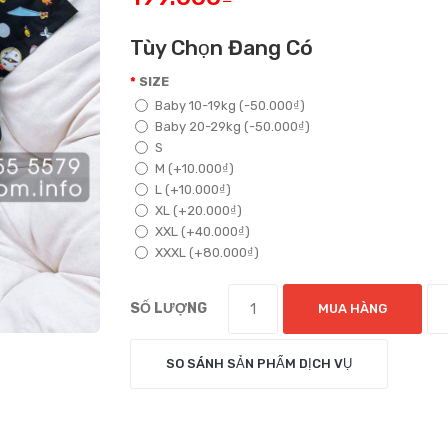
Tùy Chọn Đang Có
SIZE
Baby 10-19kg (-50.000₫)
Baby 20-29kg (-50.000₫)
S
M (+10.000₫)
L (+10.000₫)
XL (+20.000₫)
XXL (+40.000₫)
XXXL (+80.000₫)
SỐ LƯỢNG
MUA HÀNG
SO SÁNH SẢN PHẨM DỊCH VỤ