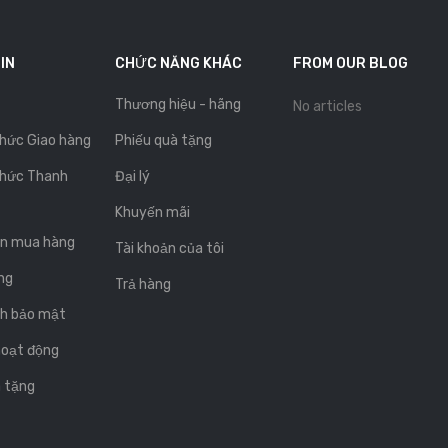
IN
CHỨC NĂNG KHÁC
FROM OUR BLOG
Thương hiệu - hãng
No articles
hức Giao hàng
Phiếu quà tặng
hức Thanh
Đại lý
Khuyến mãi
n mua hàng
Tài khoản của tôi
ng
Trả hàng
ch bảo mật
hoạt động
 tặng