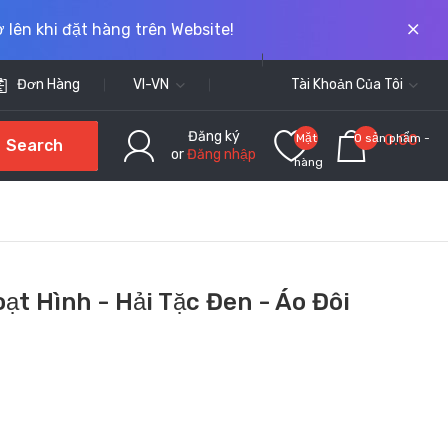
 lên khi đặt hàng trên Website!
Đơn Hàng
VI-VN
Tài Khoản Của Tôi
Đăng ký
Mặt
0 sản phẩm -
0.00
Search
or
Đăng nhập
hàng
yêu
thích
(0)
ạt Hình - Hải Tặc Đen - Áo Đôi