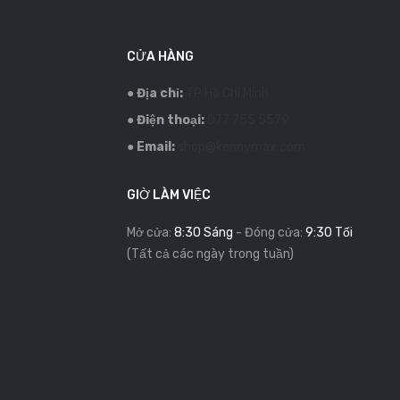
CỬA HÀNG
●
Địa chỉ:
TP Hồ Chí Minh
●
Điện thoại:
077 755 5579
●
Email:
shop@kennymax.com
GIỜ LÀM VIỆC
Mở cửa:
8:30 Sáng
- Đóng cửa:
9:30 Tối
(Tất cả các ngày trong tuần)