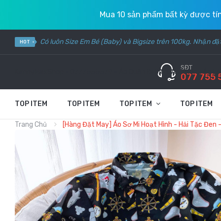
Mua 10 sản phẩm bất kỳ được t
Có luôn Size Em Bé (Baby) và Bigsize trên 100kg. Nhận đ
HOT
SĐT
KennyMaxShop - 0777555579 - Áo Quần Đi Biển, Áo Nhóm, Áo Lớp
077 755 
TOP ITEM
TOP ITEM
TOP ITEM
TOP ITEM
Trang Chủ
[Hàng Đặt May] Áo Sơ Mi Hoạt Hình - Hải Tặc Đen 