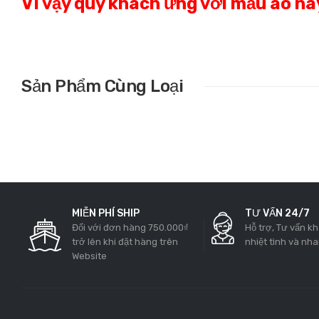
Vì vậy quý khách ưng với mẫu áo nà
Sản Phẩm Cùng Loại
MIỄN PHÍ SHIP
TƯ VẤN 24/7
Đối với đơn hàng 750.000₫
Hỗ trợ, Tư vấn k
trở lên khi đặt hàng trên
nhiệt tình và nh
Website