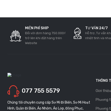
MIỄN PHÍ SHIP
TƯ VẤN 24/7
Đối với đơn hàng 750.000₫
Hỗ trợ, Tư vấn k
trở lên khi đặt hàng trên
nhiệt tình và nh
Website
THÔNG T
077 755 5579
Giới thiệu
Phương t
Chúng tôi chuyên cung cấp Sơ Mi Đi Biển, Sơ Mi Hoạt
Hình, Quần Đi Biển, Áo Nhóm, Áo Lớp, Đồng Phục,
Phương t