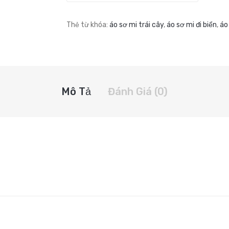
Thẻ từ khóa:
áo sơ mi trái cây
,
áo sơ mi đi biển
,
áo 
Mô Tả
Đánh Giá (0)