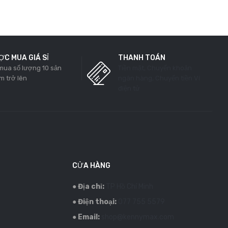
C MUA GIÁ SỈ
THANH TOÁN
 mua số lượng 10 sản
Tiền mặt, Chuyển khoản
m trở lên
ngân hàng, Chuyển tiền Ví
điện tử
CỬA HÀNG
●
Địa chỉ:
TP Hồ Chí Minh
●
Điện thoại:
077 755 5579
●
Email:
shop@kennymax.com