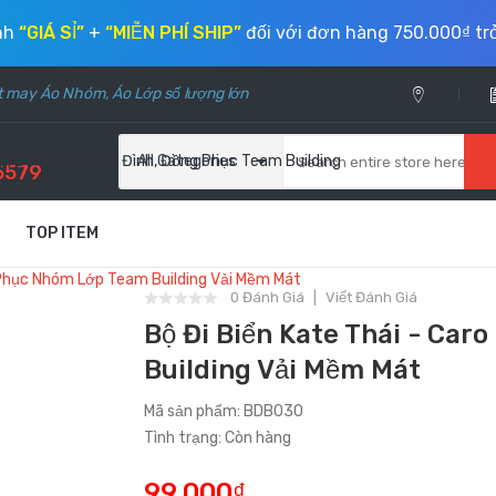
ính
“GIÁ SỈ”
+
“MIỄN PHÍ SHIP”
đối với đơn hàng 750.000₫ trở
ặt may Áo Nhóm, Áo Lớp số lượng lớn
, Đồng Phục Gia Đình, Đồng Phục Team Building
All Categories
5579
TOP ITEM
g Phục Nhóm Lớp Team Building Vải Mềm Mát
0 Đánh Giá
Viết Đánh Giá
Bộ Đi Biển Kate Thái - Ca
Building Vải Mềm Mát
Mã sản phẩm: BDB030
Tình trạng: Còn hàng
99.000₫