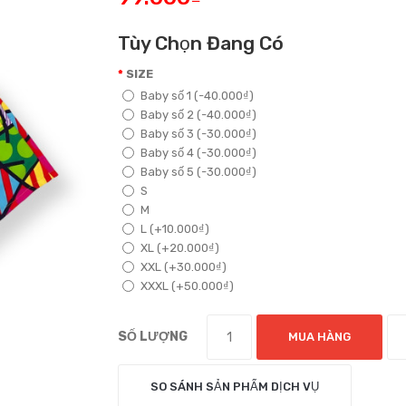
Tùy Chọn Đang Có
SIZE
Baby số 1 (-40.000₫)
Baby số 2 (-40.000₫)
Baby số 3 (-30.000₫)
Baby số 4 (-30.000₫)
Baby số 5 (-30.000₫)
S
M
L (+10.000₫)
XL (+20.000₫)
XXL (+30.000₫)
XXXL (+50.000₫)
SỐ LƯỢNG
MUA HÀNG
SO SÁNH SẢN PHẨM DỊCH VỤ