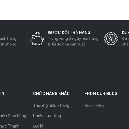
ĐƯỢC ĐỔI TRẢ HÀNG
ĐƯỢ
hách hàng
Trong vòng 3 ngày nếu hàng
Khi
anh chóng
bị lỗi do nhà sản xuất
phẩ
IN
CHỨC NĂNG KHÁC
FROM OUR BLOG
Thương hiệu - hãng
No articles
hức Giao hàng
Phiếu quà tặng
hức Thanh
Đại lý