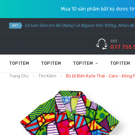
Mua 10 sản phẩm bất kỳ được t
Có luôn Size Em Bé (Baby) và Bigsize trên 100kg. Nhận đ
HOT
SĐT
KennyMaxShop - 0777555579 - Áo Quần Đi Biển, Áo Nhóm, Áo Lớp
077 755 
TOP ITEM
TOP ITEM
TOP ITEM
TOP ITEM
Trang Chủ
Tìm Kiếm
Bộ Đi Biển Kate Thái - Caro - Đồn