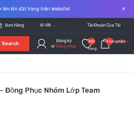
 lên khi đặt hàng trên Website!
Đơn Hàng
VI-VN
Tài Khoản Của Tôi
Đăng ký
Mặt
0 sản phẩm -
0.00
Search
or
Đăng nhập
hàng
yêu
thích
(0)
ro - Đồng Phục Nhóm Lớp Team